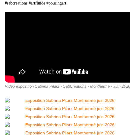
#sabcreations #artfluide #pouringart
Vidéo exposition Sabrina Pilarz - SabCréations - Monthermé - Juin 2026