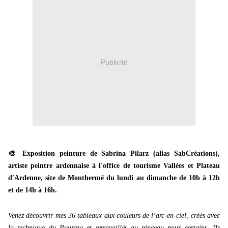
Publicité
🎨 Exposition peinture de Sabrina Pilarz (alias SabCréations),
artiste peintre ardennaise à l'office de tourisme Vallées et Plateau
d'Ardenne, site de Monthermé du lundi au dimanche de 10h à 12h
et de 14h à 16h.
Venez découvrir mes 36 tableaux aux couleurs de l’arc-en-ciel, créés avec
la technique du Pouring et retravaillés au pinceau pour certains. Ils