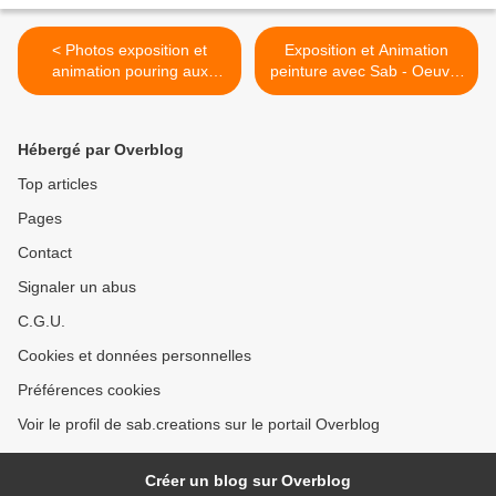
< Photos exposition et
Exposition et Animation
animation pouring aux
peinture avec Sab - Oeuvre
portes ouvertes Atelier de
collective - Foire artisanale
Flo - Donchery - 28 et 29
de Donchery 2026 >
mars 2026
Hébergé par Overblog
Top articles
Pages
Contact
Signaler un abus
C.G.U.
Cookies et données personnelles
Préférences cookies
Voir le profil de sab.creations sur le portail Overblog
Créer un blog sur Overblog